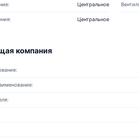
ние:
Центральное
Вентил
ния:
Центральное
щая компания
ование:
аименование:
ля: