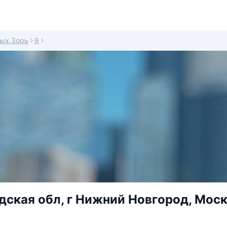
ых Зорь
9
ская обл, г Нижний Новгород, Моск