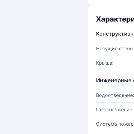
Характер
Конструктив
Несущие стены
Крыша:
Инженерные 
Водоотведение:
Газоснабжение:
Система пожар