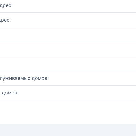
дрес:
рес:
служиваемых домов:
 домов: