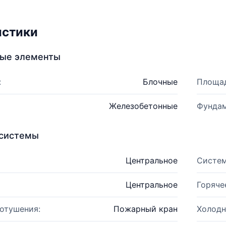
истики
ные элементы
:
Блочные
Площад
Железобетонные
Фундам
системы
Центральное
Систем
Центральное
Горяче
отушения:
Пожарный кран
Холодн