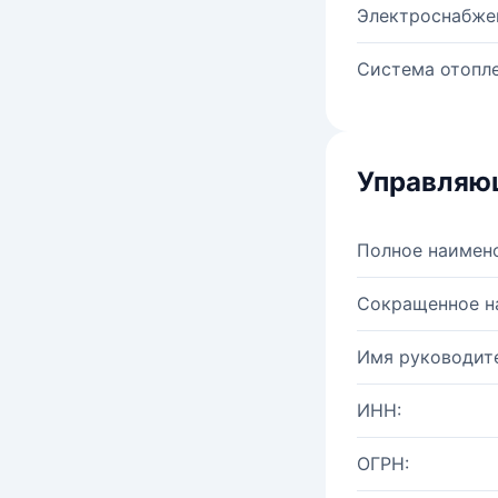
Электроснабже
Система отопле
Управляю
Полное наимен
Сокращенное н
Имя руководите
ИНН:
ОГРН: