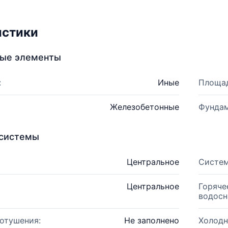
истики
ные элементы
:
Иные
Площад
Железобетонные
Фундам
системы
Центральное
Систем
Центральное
Горяче
водосн
отушения:
Не заполнено
Холодн