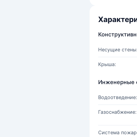
Характер
Конструктив
Несущие стены
Крыша:
Инженерные 
Водоотведение:
Газоснабжение:
Система пожар