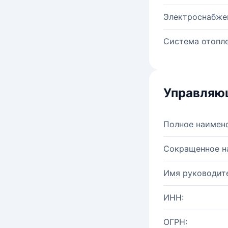
Электроснабже
Система отопле
Управляю
Полное наимен
Сокращенное н
Имя руководите
ИНН:
ОГРН: