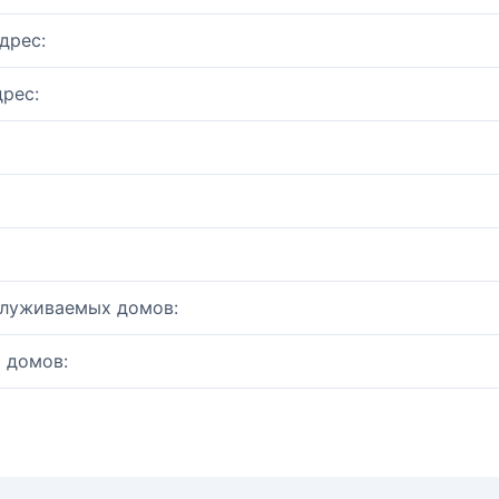
дрес:
рес:
служиваемых домов:
 домов: