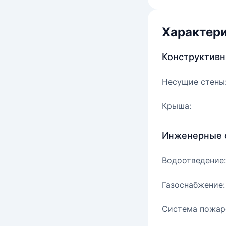
Характер
Конструктив
Несущие стены
Крыша:
Инженерные 
Водоотведение:
Газоснабжение:
Система пожар