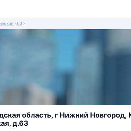
инская
63
ская область, г Нижний Новгород, 
ая, д.63