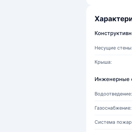
Характер
Конструктив
Несущие стены
Крыша:
Инженерные 
Водоотведение:
Газоснабжение:
Система пожар