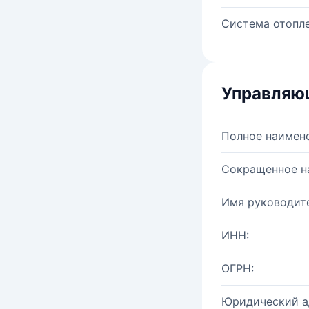
Система отопле
Управляю
Полное наимен
Сокращенное н
Имя руководите
ИНН:
ОГРН:
Юридический а