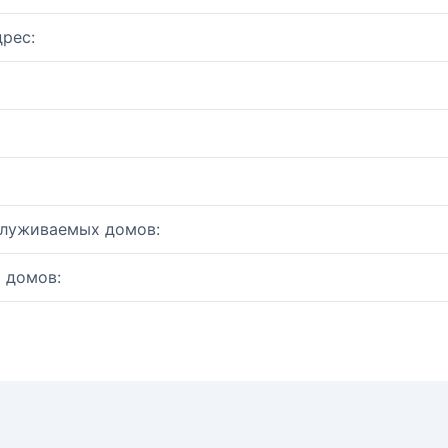
рес:
служиваемых домов:
 домов: