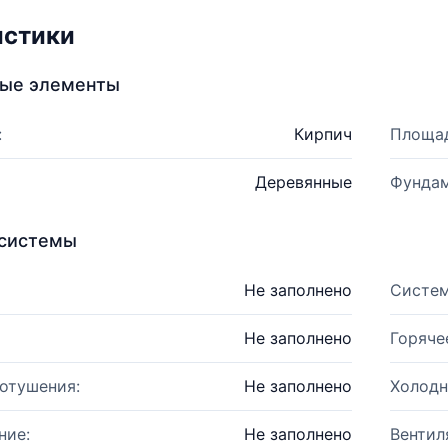
истики
ные элементы
:
Кирпич
Площад
Деревянные
Фундам
системы
Не заполнено
Систем
Не заполнено
Горяче
отушения:
Не заполнено
Холодн
ние:
Не заполнено
Вентил