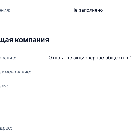
ния:
Не заполнено
щая компания
ование:
Открытое акционерное общество 
аименование:
ля:
дрес: