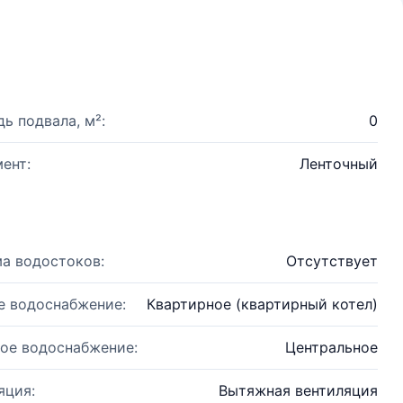
ь подвала, м²:
0
ент:
Ленточный
а водостоков:
Отсутствует
е водоснабжение:
Квартирное (квартирный котел)
ое водоснабжение:
Центральное
яция:
Вытяжная вентиляция