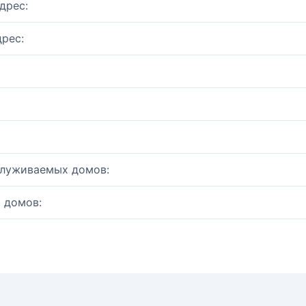
дрес:
рес:
служиваемых домов:
 домов: