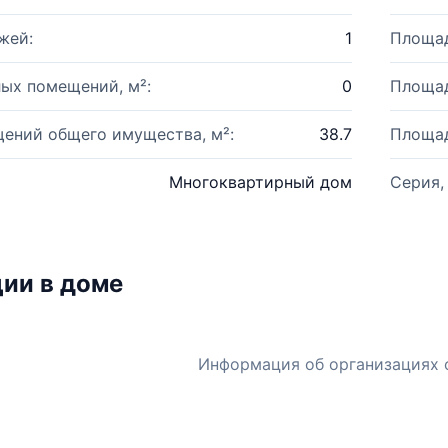
жей:
1
Площад
ых помещений, м²:
0
Площад
ений общего имущества, м²:
38.7
Площад
Многоквартирный дом
Серия,
ии в доме
Информация об организациях 