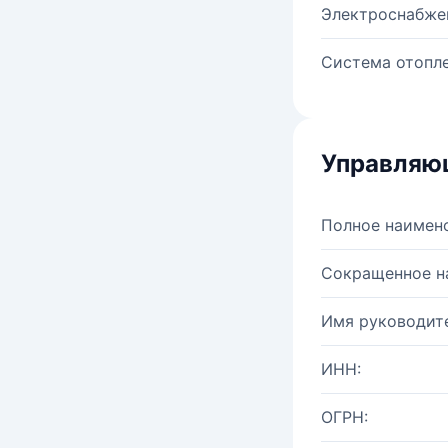
Электроснабже
Система отопле
Управляю
Полное наимен
Сокращенное н
Имя руководите
ИНН:
ОГРН: