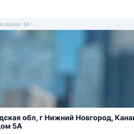
й городок
5А
ская обл, г Нижний Новгород, Кана
дом 5А