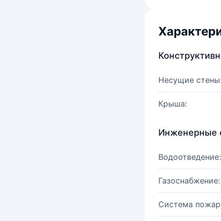
Характер
Конструктив
Несущие стены
Крыша:
Инженерные 
Водоотведение:
Газоснабжение:
Система пожар