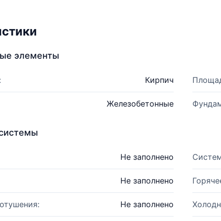
истики
ные элементы
:
Кирпич
Площад
Железобетонные
Фундам
системы
Не заполнено
Систем
Не заполнено
Горяче
отушения:
Не заполнено
Холодн