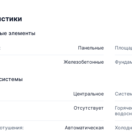
истики
ные элементы
:
Панельные
Площад
Железобетонные
Фундам
системы
Центральное
Систем
Отсутствует
Горяче
водосн
отушения:
Автоматическая
Холодн