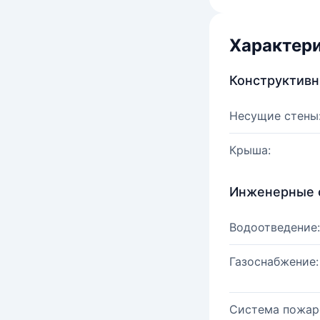
Характер
Конструктив
Несущие стены
Крыша:
Инженерные 
Водоотведение:
Газоснабжение:
Система пожар