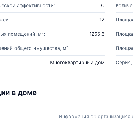
ческой эффективности:
C
Количе
жей:
12
Площад
ых помещений, м²:
1265.6
Площад
ений общего имущества, м²:
Площад
Многоквартирный дом
Серия,
ии в доме
Информация об организациях 