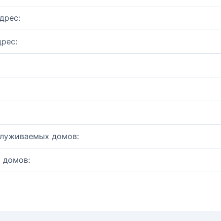
дрес:
рес:
служиваемых домов:
 домов: