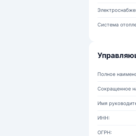
Электроснабже
Система отопле
Управляю
Полное наимен
Сокращенное н
Имя руководите
ИНН:
ОГРН: