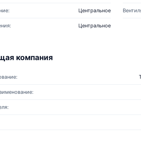
ние:
Центральное
Вентил
ния:
Центральное
щая компания
ование:
аименование:
ля: