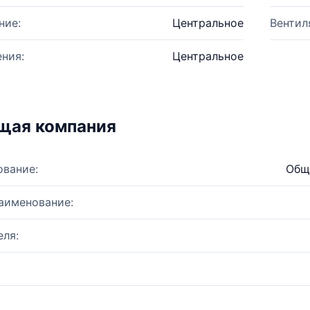
ние:
Центральное
Вентил
ния:
Центральное
щая компания
ование:
Общ
аименование:
ля: