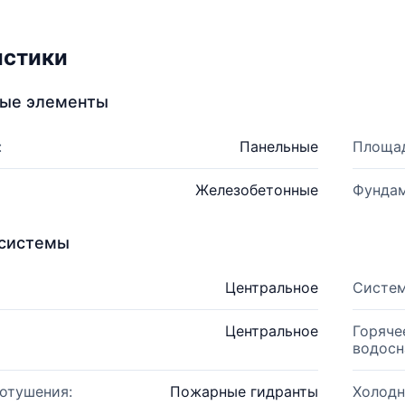
истики
ные элементы
:
Панельные
Площад
Железобетонные
Фундам
системы
Центральное
Систем
Центральное
Горяче
водосн
отушения:
Пожарные гидранты
Холодн