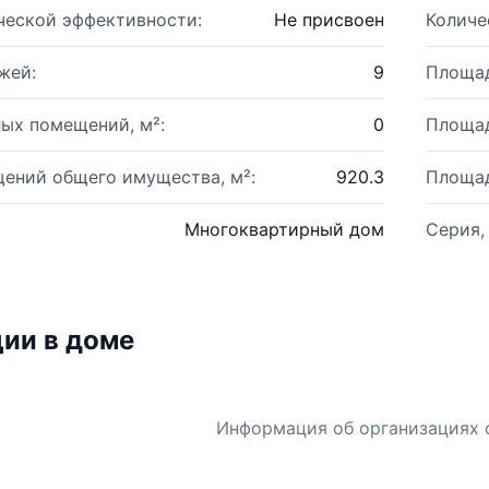
ческой эффективности:
Не присвоен
Количе
жей:
9
Площад
ых помещений, м²:
0
Площад
ений общего имущества, м²:
920.3
Площад
Многоквартирный дом
Серия,
ии в доме
Информация об организациях 