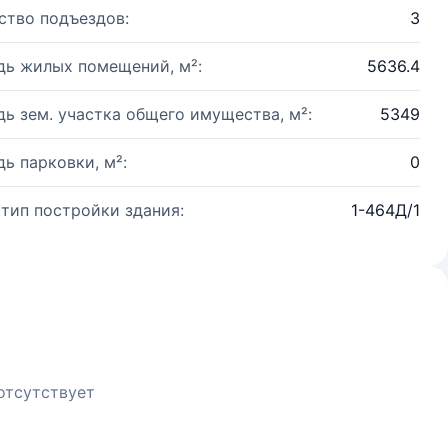
ство подъездов:
3
ь жилых помещений, м²:
5636.4
ь зем. участка общего имущества, м²:
5349
ь парковки, м²:
0
 тип постройки здания:
1-464Д/1
отсутствует