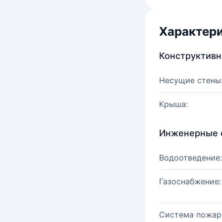
Характер
Конструктив
Несущие стены
Крыша:
Инженерные 
Водоотведение:
Газоснабжение:
Система пожар