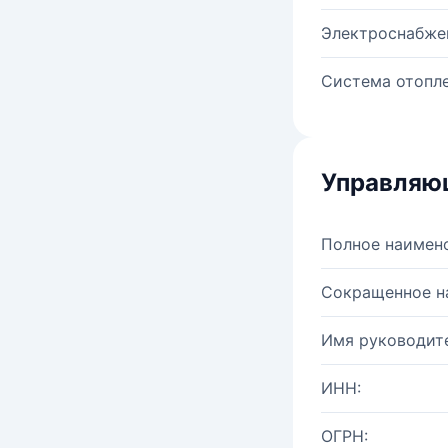
Электроснабже
Система отопле
Управляю
Полное наимен
Сокращенное н
Имя руководите
ИНН:
ОГРН: