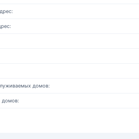
дрес:
рес:
служиваемых домов:
 домов: