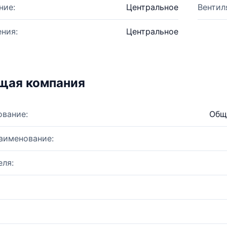
ние:
Центральное
Вентил
ния:
Центральное
щая компания
ование:
Общ
аименование:
ля: