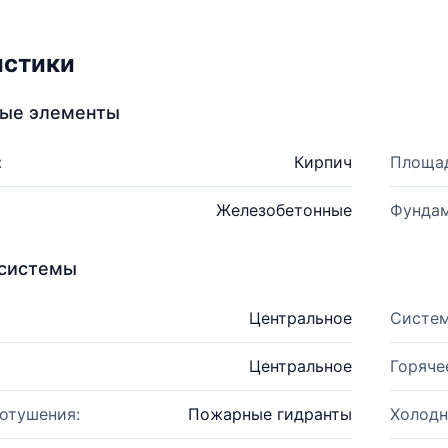
истики
ные элементы
:
Кирпич
Площад
Железобетонные
Фундам
системы
Центральное
Систем
Центральное
Горяче
отушения:
Пожарные гидранты
Холодн