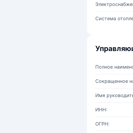
Электроснабже
Система отопле
Управляю
Полное наимен
Сокращенное н
Имя руководите
ИНН:
ОГРН: