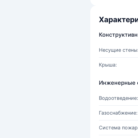
Характер
Конструктив
Несущие стены
Крыша:
Инженерные 
Водоотведение:
Газоснабжение:
Система пожар