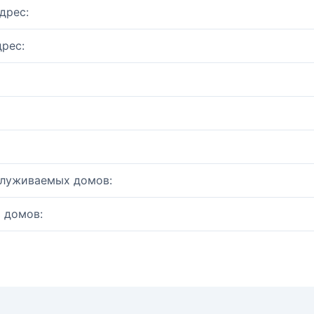
дрес:
рес:
служиваемых домов:
 домов: