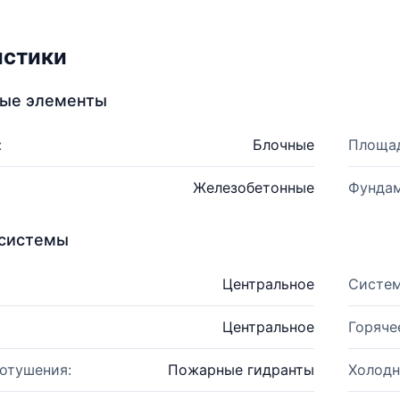
истики
ные элементы
:
Блочные
Площад
Железобетонные
Фундам
системы
Центральное
Систем
Центральное
Горяче
отушения:
Пожарные гидранты
Холодн