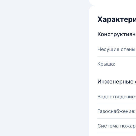
Характер
Конструктив
Несущие стены
Крыша:
Инженерные 
Водоотведение:
Газоснабжение:
Система пожар