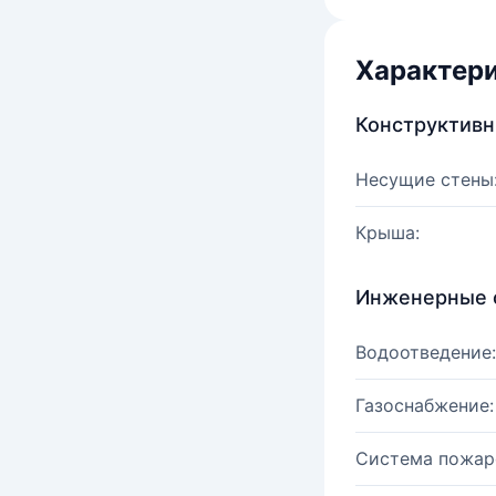
Характер
Конструктив
Несущие стены
Крыша:
Инженерные 
Водоотведение:
Газоснабжение:
Система пожар