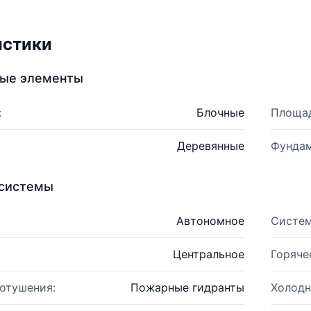
истики
ные элементы
:
Блочные
Площад
Деревянные
Фундам
системы
Автономное
Систем
Центральное
Горяче
отушения:
Пожарные гидранты
Холодн