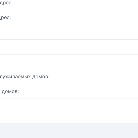
дрес:
рес:
служиваемых домов:
 домов: