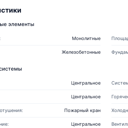
истики
ные элементы
:
Монолитные
Площад
Железобетонные
Фундам
системы
Центральное
Систем
Центральное
Горяче
отушения:
Пожарный кран
Холодн
ние:
Центральное
Вентил