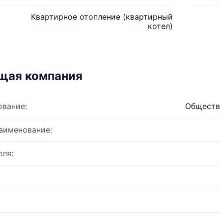
Квартирное отопление (квартирный
котел)
щая компания
ование:
Обществ
аименование:
ля: