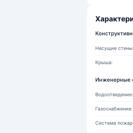
Характер
Конструктив
Несущие стены
Крыша:
Инженерные 
Водоотведение:
Газоснабжение:
Система пожар