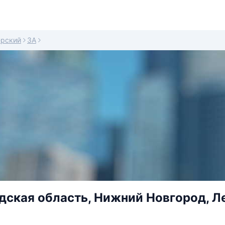
рский
3А
ская область, Нижний Новгород, Ле