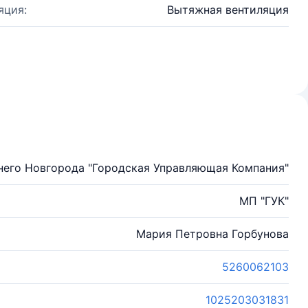
яция:
Вытяжная вентиляция
его Новгорода "Городская Управляющая Компания"
МП "ГУК"
Мария Петровна Горбунова
5260062103
1025203031831