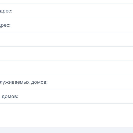
дрес:
рес:
служиваемых домов:
 домов: