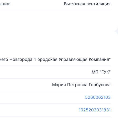
яция:
Вытяжная вентиляция
его Новгорода "Городская Управляющая Компания"
МП "ГУК"
Мария Петровна Горбунова
5260062103
1025203031831