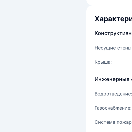
Характер
Конструктив
Несущие стены
Крыша:
Инженерные 
Водоотведение:
Газоснабжение:
Система пожар