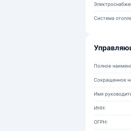
Электроснабже
Система отопле
Управляю
Полное наимен
Сокращенное н
Имя руководите
ИНН:
ОГРН: