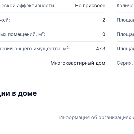
ческой эффективности:
Не присвоен
Количе
жей:
2
Площад
ых помещений, м²:
0
Площад
ений общего имущества, м²:
47.3
Площад
Многоквартирный дом
Серия,
ии в доме
Информация об организациях 