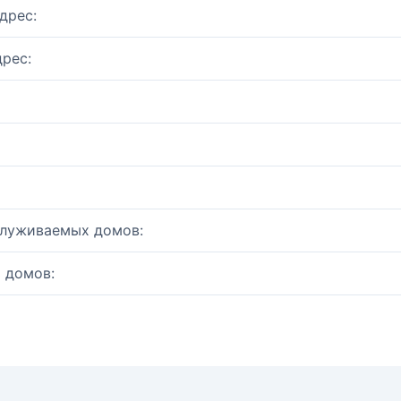
дрес:
рес:
служиваемых домов:
 домов: