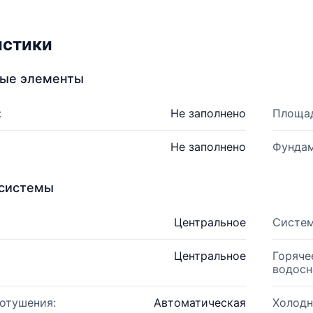
истики
ные элементы
:
Не заполнено
Площад
Не заполнено
Фундам
системы
Центральное
Систем
Центральное
Горяче
водосн
отушения:
Автоматическая
Холодн