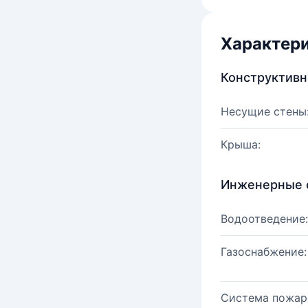
Характер
Конструктив
Несущие стены
Крыша:
Инженерные 
Водоотведение:
Газоснабжение:
Система пожар