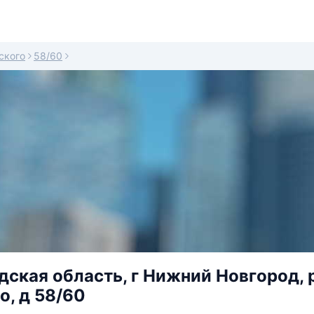
ского
58/60
ская область, г Нижний Новгород, 
о, д 58/60