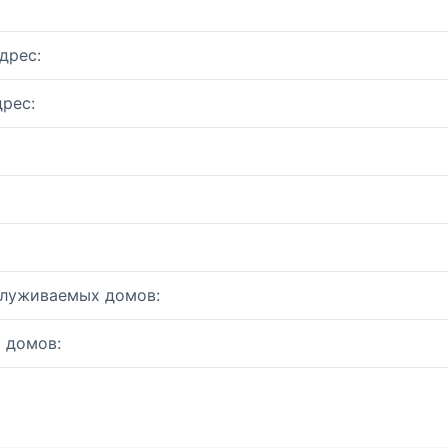
дрес:
рес:
служиваемых домов:
 домов: