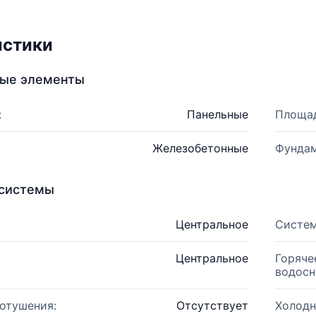
истики
ные элементы
:
Панельные
Площад
Железобетонные
Фундам
системы
Центральное
Систем
Центральное
Горяче
водосн
отушения:
Отсутствует
Холодн