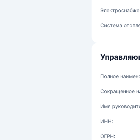
Электроснабже
Система отопле
Управляю
Полное наимен
Сокращенное н
Имя руководите
ИНН:
ОГРН: