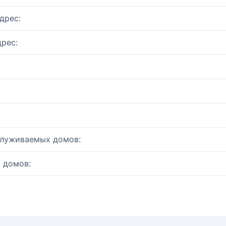
дрес:
рес:
служиваемых домов:
 домов: