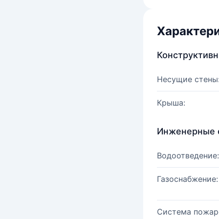
Характер
Конструктив
Несущие стены
Крыша:
Инженерные 
Водоотведение:
Газоснабжение:
Система пожар