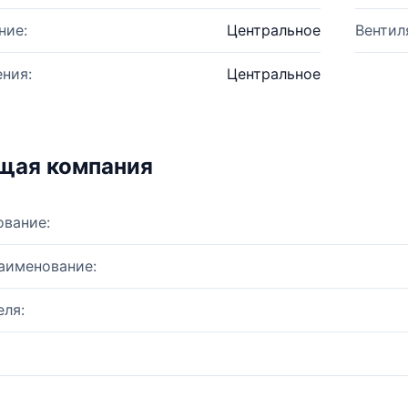
ние:
Центральное
Вентил
ния:
Центральное
щая компания
ование:
аименование:
ля: