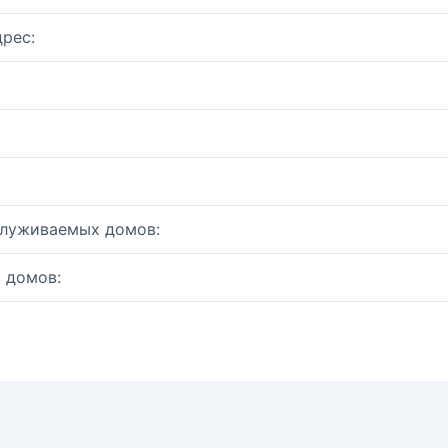
рес:
служиваемых домов:
 домов: