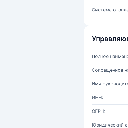
Система отопле
Управляю
Полное наимен
Сокращенное н
Имя руководите
ИНН:
ОГРН:
Юридический а