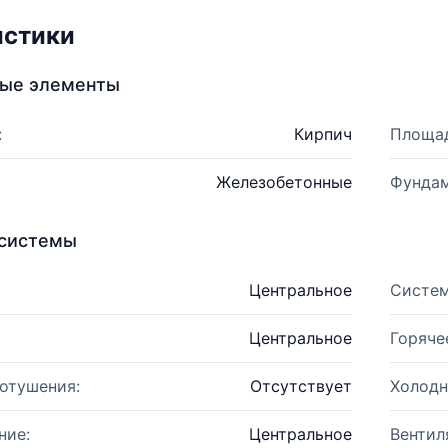
истики
ные элементы
:
Кирпич
Площад
Железобетонные
Фундам
системы
Центральное
Систем
Центральное
Горяче
отушения:
Отсутствует
Холодн
ние:
Центральное
Вентил