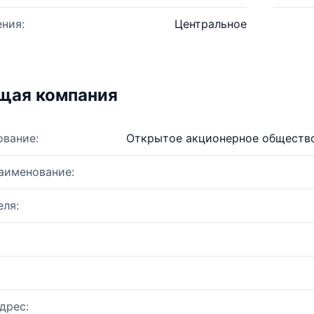
ния:
Центральное
щая компания
ование:
Открытое акционерное обществ
аименование:
ля:
дрес: