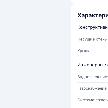
Характер
Конструктив
Несущие стены
Крыша:
Инженерные 
Водоотведение:
Газоснабжение:
Система пожар