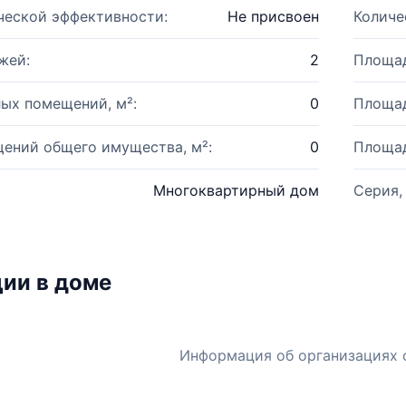
ческой эффективности:
Не присвоен
Количе
жей:
2
Площад
ых помещений, м²:
0
Площад
ений общего имущества, м²:
0
Площад
Многоквартирный дом
Серия,
ии в доме
Информация об организациях 