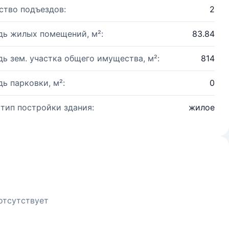
ство подъездов:
2
ь жилых помещений, м²:
83.84
ь зем. участка общего имущества, м²:
814
ь парковки, м²:
0
 тип постройки здания:
жилое
отсутствует