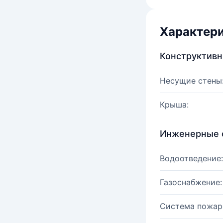
Характер
Конструктив
Несущие стены
Крыша:
Инженерные 
Водоотведение:
Газоснабжение:
Система пожар