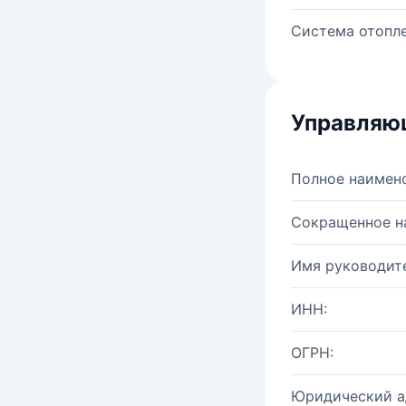
Система отопле
Управляю
Полное наимен
Сокращенное н
Имя руководите
ИНН:
ОГРН:
Юридический а