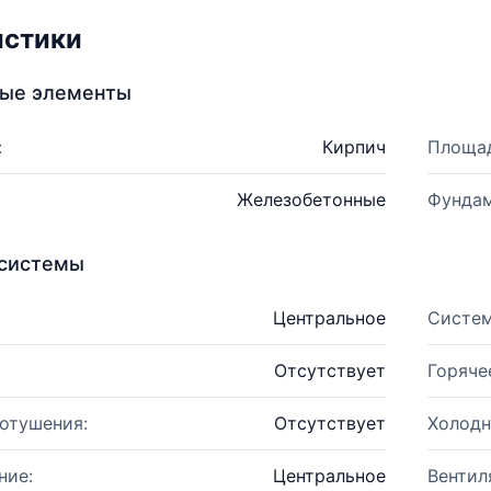
истики
ные элементы
:
Кирпич
Площад
Железобетонные
Фундам
системы
Центральное
Систем
Отсутствует
Горяче
отушения:
Отсутствует
Холодн
ние:
Центральное
Вентил