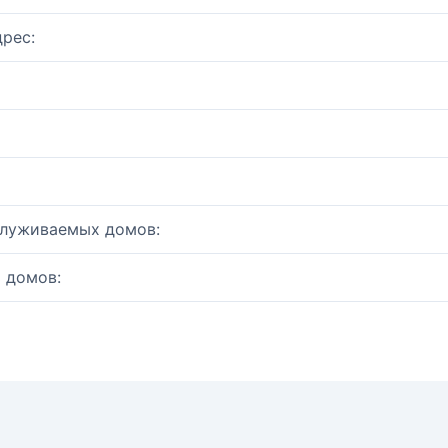
рес:
служиваемых домов:
 домов: