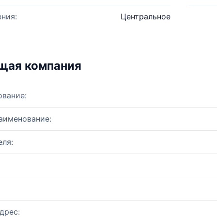
ния:
Центральное
щая компания
ование:
аименование:
ля:
дрес: