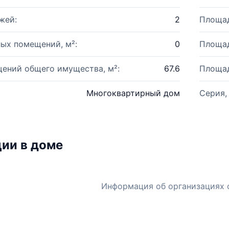
жей:
2
Площад
ых помещений, м²:
0
Площад
ений общего имущества, м²:
67.6
Площад
Многоквартирный дом
Серия,
ии в доме
Информация об организациях 