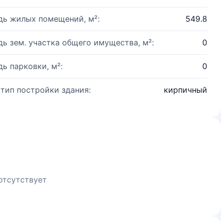
ь жилых помещений, м²:
549.8
ь зем. участка общего имущества, м²:
0
ь парковки, м²:
0
 тип постройки здания:
кирпичный
отсутствует