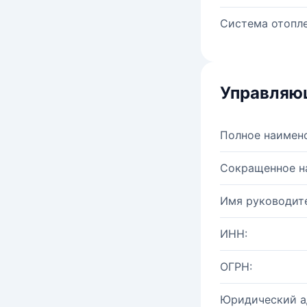
Система отопле
Управляю
Полное наимен
Сокращенное н
Имя руководите
ИНН:
ОГРН:
Юридический а