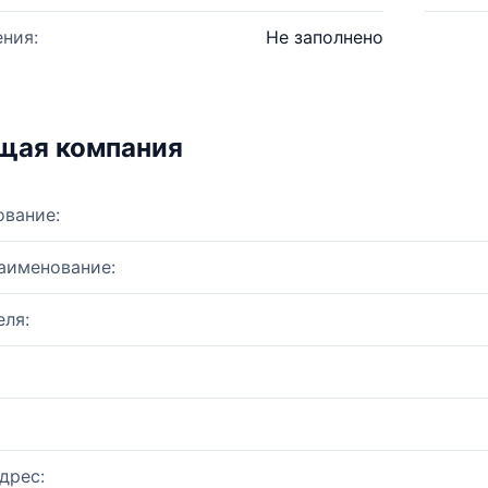
ния:
Не заполнено
щая компания
ование:
аименование:
ля:
дрес: