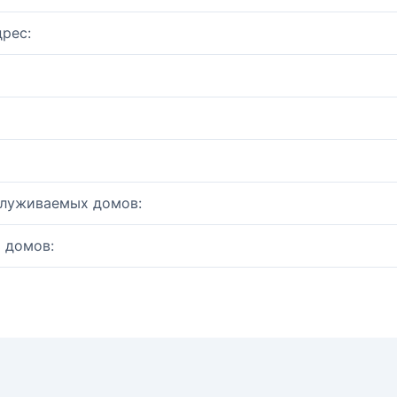
рес:
служиваемых домов:
 домов: