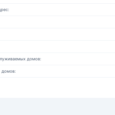
рес:
служиваемых домов:
 домов: