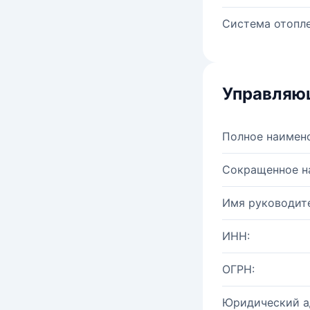
Система отопле
Управляю
Полное наимен
Сокращенное н
Имя руководите
ИНН:
ОГРН:
Юридический а