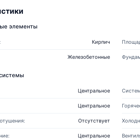
истики
ные элементы
:
Кирпич
Площад
Железобетонные
Фундам
системы
Центральное
Систем
Центральное
Горяче
отушения:
Отсутствует
Холодн
ние:
Центральное
Вентил