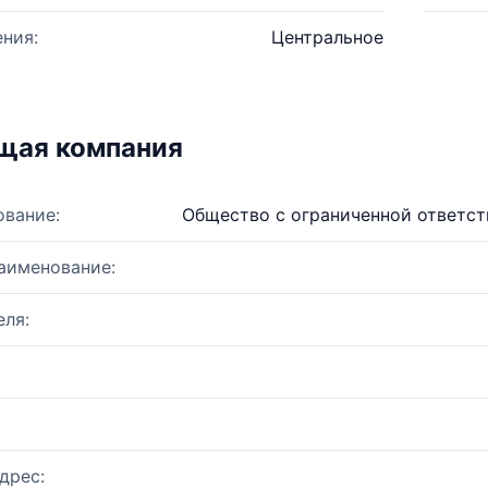
ния:
Центральное
щая компания
ование:
Общество с ограниченной ответс
аименование:
ля:
дрес: