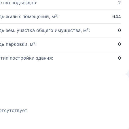
ство подъездов:
2
ь жилых помещений, м²:
644
ь зем. участка общего имущества, м²:
0
ь парковки, м²:
0
 тип постройки здания:
0
отсутствует