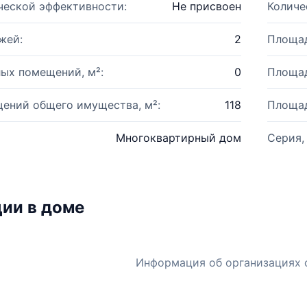
ческой эффективности:
Не присвоен
Количе
жей:
2
Площад
ых помещений, м²:
0
Площад
ений общего имущества, м²:
118
Площад
Многоквартирный дом
Серия,
ии в доме
Информация об организациях 