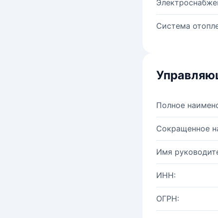
Электроснабже
Система отопле
Управляю
Полное наимен
Сокращенное н
Имя руководите
ИНН:
ОГРН: