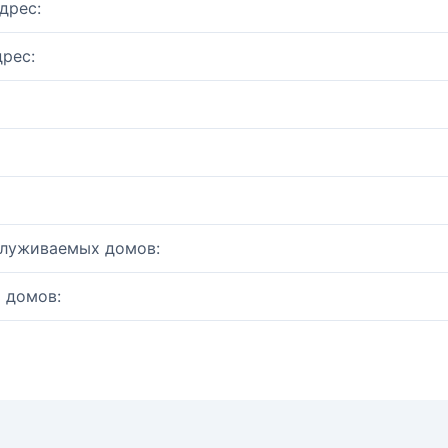
дрес:
рес:
служиваемых домов:
 домов: