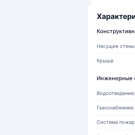
Характер
Конструктив
Несущие стены
Крыша:
Инженерные 
Водоотведение:
Газоснабжение:
Система пожар