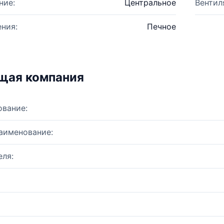
ние:
Центральное
Вентил
ния:
Печное
щая компания
ование:
аименование:
ля: