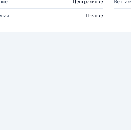
ние:
Центральное
Вентил
ния:
Печное