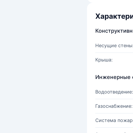
Характер
Конструктив
Несущие стены
Крыша:
Инженерные 
Водоотведение:
Газоснабжение:
Система пожар