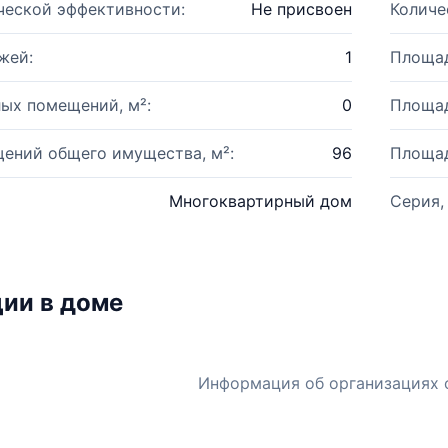
ческой эффективности:
Не присвоен
Количе
жей:
1
Площад
ых помещений, м²:
0
Площад
ений общего имущества, м²:
96
Площад
Многоквартирный дом
Серия,
ии в доме
Информация об организациях 