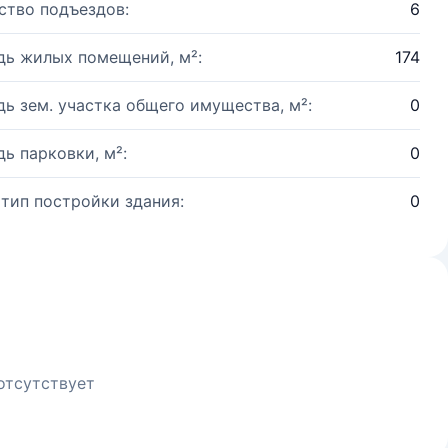
ство подъездов:
6
ь жилых помещений, м²:
174
ь зем. участка общего имущества, м²:
0
ь парковки, м²:
0
 тип постройки здания:
0
отсутствует