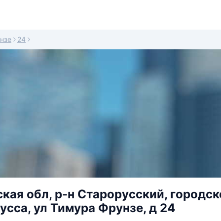
нзе
24
кая обл, р-н Старорусский, городск
усса, ул Тимура Фрунзе, д 24