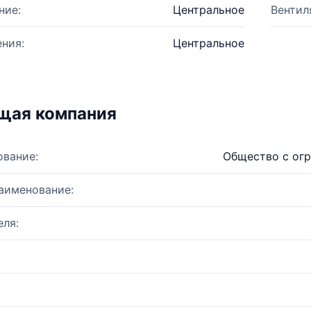
ние:
Центральное
Вентил
ния:
Центральное
щая компания
ование:
Общество с огр
аименование:
ля: