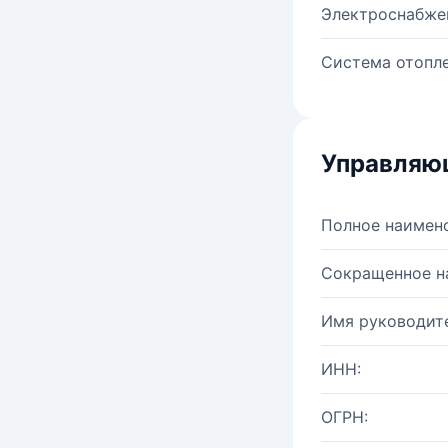
Электроснабже
Система отопле
Управляю
Полное наимен
Сокращенное н
Имя руководите
ИНН:
ОГРН: