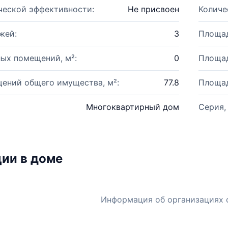
ческой эффективности:
Не присвоен
Количе
жей:
3
Площад
ых помещений, м²:
0
Площад
ений общего имущества, м²:
77.8
Площад
Многоквартирный дом
Серия,
ии в доме
Информация об организациях 