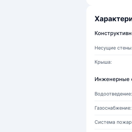
Характер
Конструктив
Несущие стены
Крыша:
Инженерные 
Водоотведение:
Газоснабжение:
Система пожар