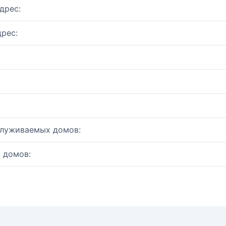
дрес:
рес:
служиваемых домов:
 домов: