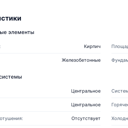
истики
ные элементы
:
Кирпич
Площад
Железобетонные
Фундам
системы
Центральное
Систем
Центральное
Горяче
отушения:
Отсутствует
Холодн