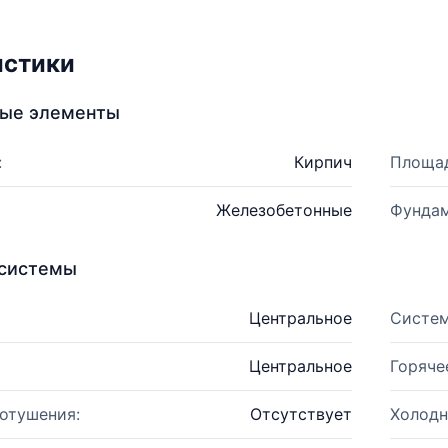
истики
ные элементы
:
Кирпич
Площад
Железобетонные
Фундам
системы
Центральное
Систем
Центральное
Горяче
отушения:
Отсутствует
Холодн