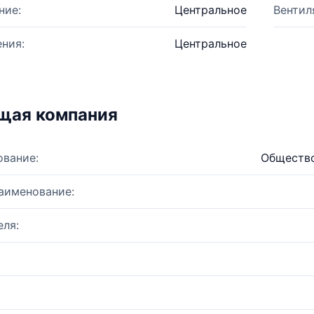
ние:
Центральное
Вентил
ния:
Центральное
щая компания
ование:
Общество
аименование:
ля: