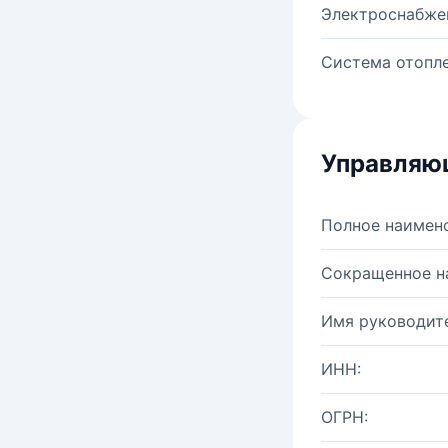
Электроснабже
Система отопле
Управляю
Полное наимен
Сокращенное н
Имя руководите
ИНН:
ОГРН: