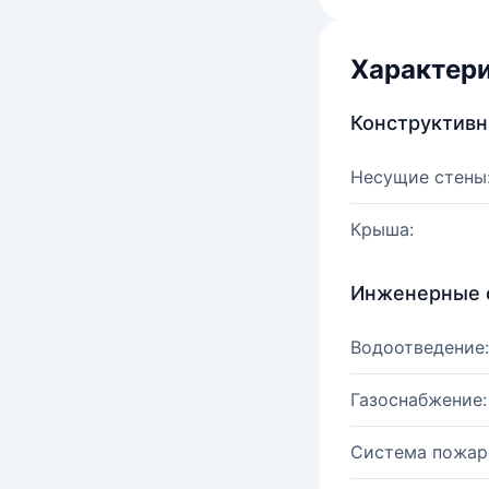
Характер
Конструктив
Несущие стены
Крыша:
Инженерные 
Водоотведение:
Газоснабжение:
Система пожар