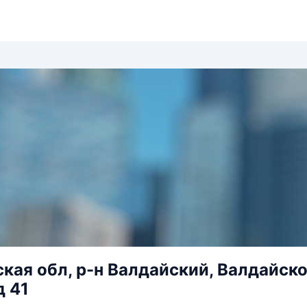
кая обл, р-н Валдайский, Валдайско
д 41