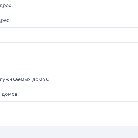
дрес:
рес:
служиваемых домов:
 домов: