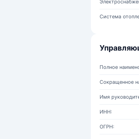
Электроснабже
Система отопле
Управляю
Полное наимен
Сокращенное н
Имя руководите
ИНН:
ОГРН: