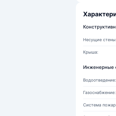
Характер
Конструктив
Несущие стены
Крыша:
Инженерные 
Водоотведение:
Газоснабжение:
Система пожар