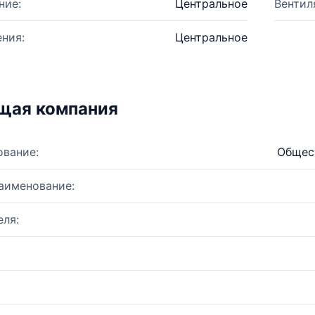
ние:
Центральное
Вентил
ния:
Центральное
щая компания
ование:
Общес
аименование:
ля: