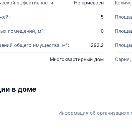
ческой эффективности:
Не присвоен
Количе
жей:
5
Площад
ых помещений, м²:
0
Площад
ений общего имущества, м²:
1292.2
Площад
Многоквартирный дом
Серия,
ии в доме
Информация об организациях 