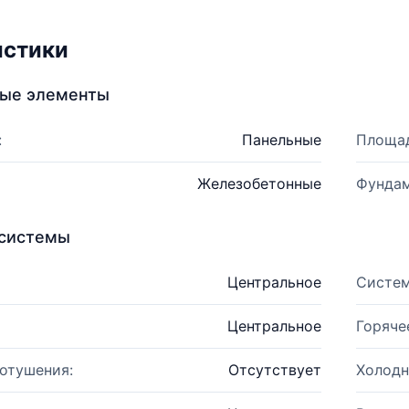
истики
ные элементы
:
Панельные
Площад
Железобетонные
Фундам
системы
Центральное
Систем
Центральное
Горяче
отушения:
Отсутствует
Холодн