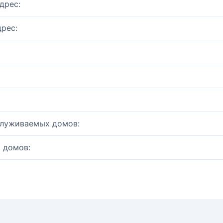
дрес:
рес:
служиваемых домов:
 домов: