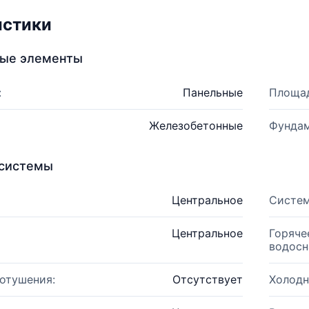
истики
ные элементы
:
Панельные
Площад
Железобетонные
Фундам
системы
Центральное
Систем
Центральное
Горяче
водосн
отушения:
Отсутствует
Холодн