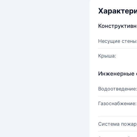
Характер
Конструктив
Несущие стены
Крыша:
Инженерные 
Водоотведение:
Газоснабжение:
Система пожар