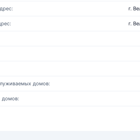
дрес:
г. В
рес:
г. В
служиваемых домов:
 домов: