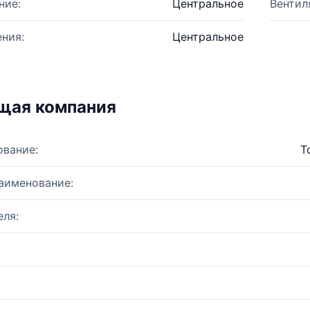
ние:
Центральное
Вентил
ния:
Центральное
щая компания
ование:
Т
аименование:
ля: