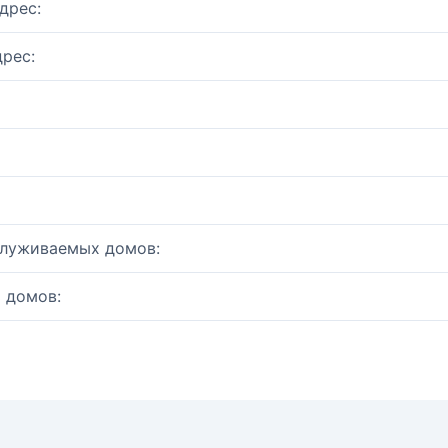
дрес:
рес:
служиваемых домов:
 домов: