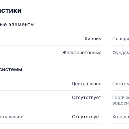
истики
ные элементы
:
Кирпич
Площад
Железобетонные
Фундам
системы
Центральное
Систем
Отсутствует
Горяче
водосн
отушения:
Отсутствует
Холодн