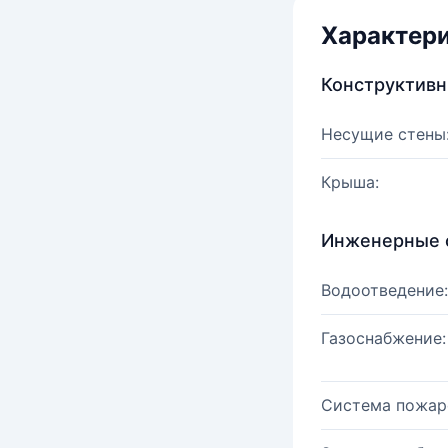
Характер
Конструктив
Несущие стены
Крыша:
Инженерные 
Водоотведение:
Газоснабжение:
Система пожар