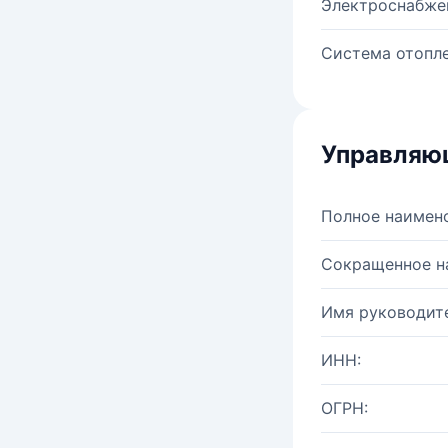
Электроснабже
Система отопле
Управляю
Полное наимен
Сокращенное н
Имя руководите
ИНН:
ОГРН: