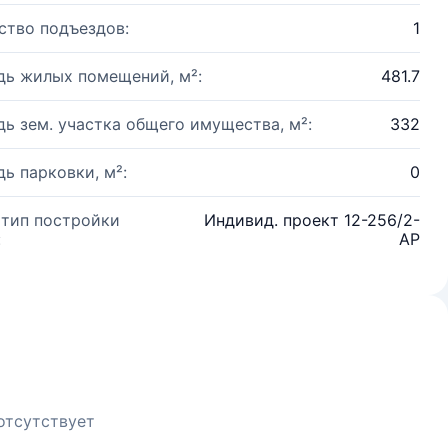
ство подъездов:
1
ь жилых помещений, м²:
481.7
ь зем. участка общего имущества, м²:
332
ь парковки, м²:
0
 тип постройки
Индивид. проект 12-256/2-
:
АР
отсутствует