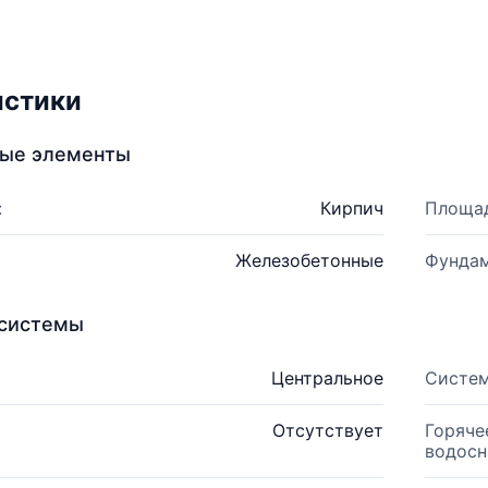
истики
ные элементы
:
Кирпич
Площад
Железобетонные
Фундам
системы
Центральное
Систем
Отсутствует
Горяче
водосн