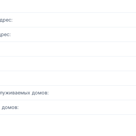
дрес:
рес:
служиваемых домов:
 домов: