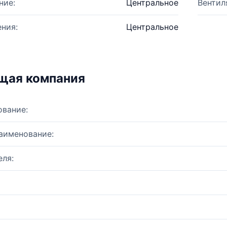
ние:
Центральное
Вентил
ния:
Центральное
щая компания
ование:
аименование:
ля: