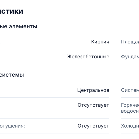
истики
ные элементы
:
Кирпич
Площад
Железобетонные
Фундам
системы
Центральное
Систем
Отсутствует
Горяче
водосн
отушения:
Отсутствует
Холодн