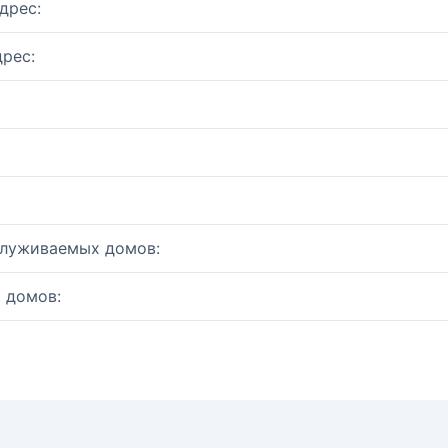
дрес:
рес:
служиваемых домов:
 домов: