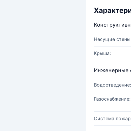
Характер
Конструктив
Несущие стены
Крыша:
Инженерные 
Водоотведение:
Газоснабжение:
Система пожар