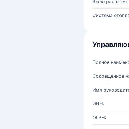
Электроснабже
Система отопле
Управляю
Полное наимен
Сокращенное н
Имя руководите
ИНН:
ОГРН: