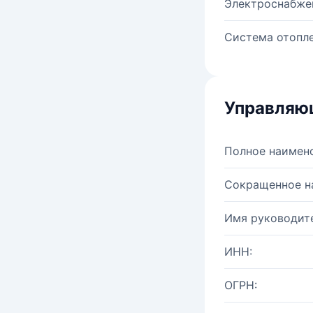
Электроснабже
Система отопле
Управляю
Полное наимен
Сокращенное н
Имя руководите
ИНН:
ОГРН: