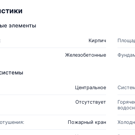
истики
ные элементы
:
Кирпич
Площад
Железобетонные
Фундам
системы
Центральное
Систем
Отсутствует
Горяче
водосн
отушения:
Пожарный кран
Холодн