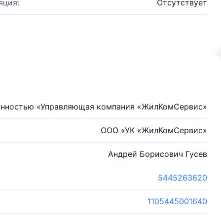
яция:
Отсутствует
венностью «Управляющая компания «ЖилКомСервис»
ООО «УК «ЖилКомСервис»
Андрей Борисович Гусев
5445263620
1105445001640