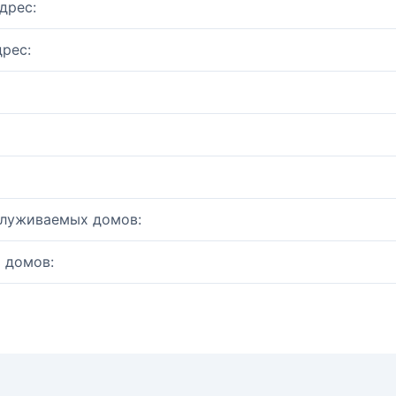
дрес:
рес:
служиваемых домов:
 домов: