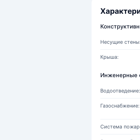
Характер
Конструктив
Несущие стены
Крыша:
Инженерные 
Водоотведение:
Газоснабжение:
Система пожар