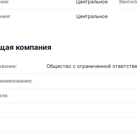
ние:
Центральное
Вентил
ния:
Центральное
щая компания
ование:
Общество с ограниченной ответст
аименование:
ля: