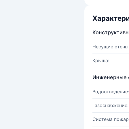
Характер
Конструктив
Несущие стены
Крыша:
Инженерные 
Водоотведение:
Газоснабжение:
Система пожар