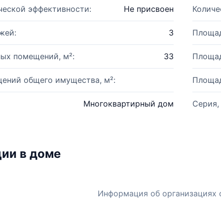
ческой эффективности:
Не присвоен
Количе
жей:
3
Площад
ых помещений, м²:
33
Площад
ений общего имущества, м²:
Площад
Многоквартирный дом
Серия,
ии в доме
Информация об организациях 