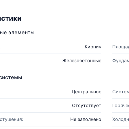
истики
ные элементы
:
Кирпич
Площад
Железобетонные
Фундам
системы
Центральное
Систем
Отсутствует
Горяче
отушения:
Не заполнено
Холодн