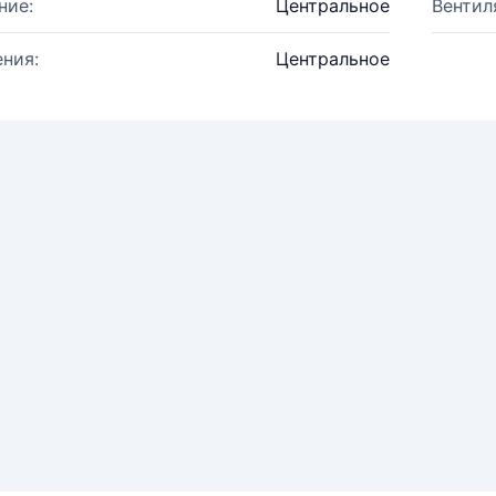
ние:
Центральное
Вентил
ния:
Центральное