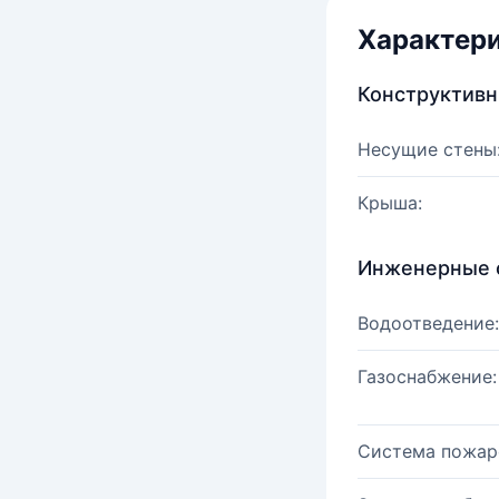
Характер
Конструктив
Несущие стены
Крыша:
Инженерные 
Водоотведение:
Газоснабжение:
Система пожар