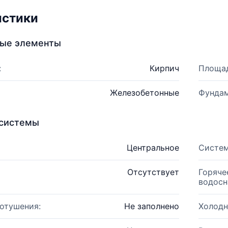
истики
ные элементы
:
Кирпич
Площад
Железобетонные
Фундам
системы
Центральное
Систем
Отсутствует
Горяче
водосн
отушения:
Не заполнено
Холодн