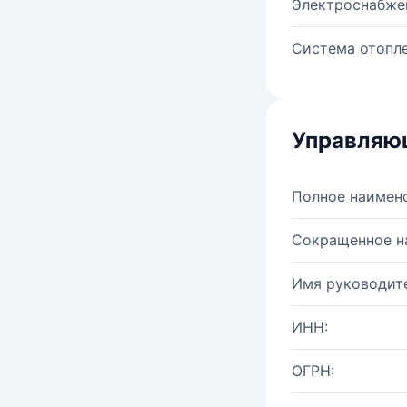
Электроснабже
Система отопле
Управляю
Полное наимен
Сокращенное н
Имя руководите
ИНН:
ОГРН: