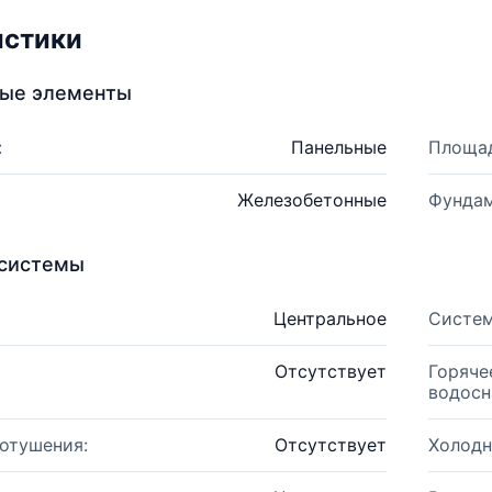
истики
ные элементы
:
Панельные
Площад
Железобетонные
Фундам
системы
Центральное
Систем
Отсутствует
Горяче
водосн
отушения:
Отсутствует
Холодн