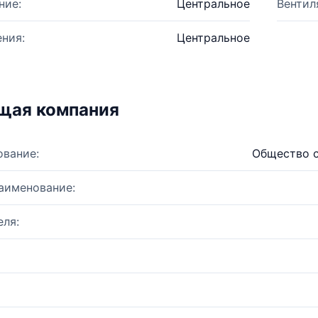
ние:
Центральное
Вентил
ния:
Центральное
щая компания
ование:
Общество с
аименование:
ля: