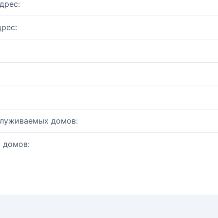
дрес:
рес:
служиваемых домов:
 домов: