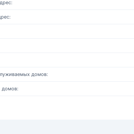
дрес:
рес:
служиваемых домов:
 домов: