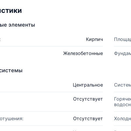
истики
ные элементы
:
Кирпич
Площад
Железобетонные
Фундам
системы
Центральное
Систем
Отсутствует
Горяче
водосн
отушения:
Отсутствует
Холодн