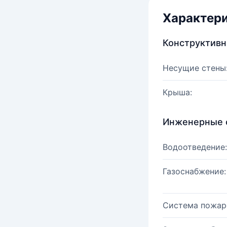
Характер
Конструктив
Несущие стены
Крыша:
Инженерные 
Водоотведение:
Газоснабжение:
Система пожар