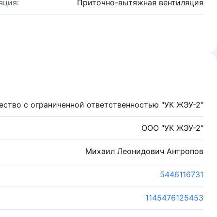
яция:
Приточно-вытяжная вентиляция
ство с ограниченной ответственностью "УК ЖЭУ-2"
ООО "УК ЖЭУ-2"
Михаил Леонидович Антропов
5446116731
1145476125453