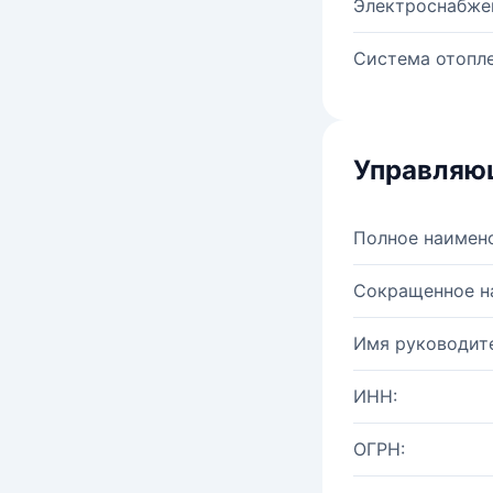
Электроснабже
Система отопле
Управляю
Полное наимен
Сокращенное н
Имя руководите
ИНН:
ОГРН: