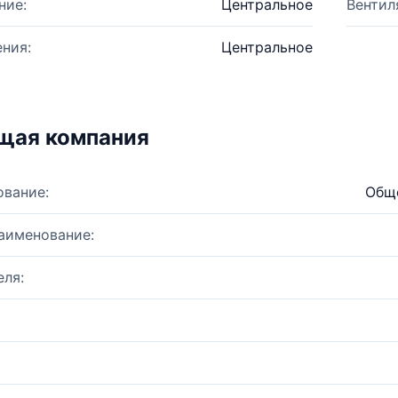
ние:
Центральное
Вентил
ния:
Центральное
щая компания
ование:
Обще
аименование:
ля: