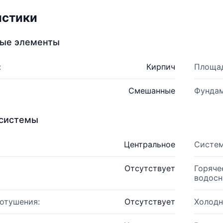
истики
ные элементы
:
Кирпич
Площад
Смешанные
Фундам
системы
Центральное
Систем
Отсутствует
Горяче
водосн
отушения:
Отсутствует
Холодн