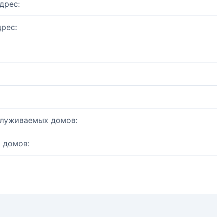
дрес:
рес:
служиваемых домов:
 домов: