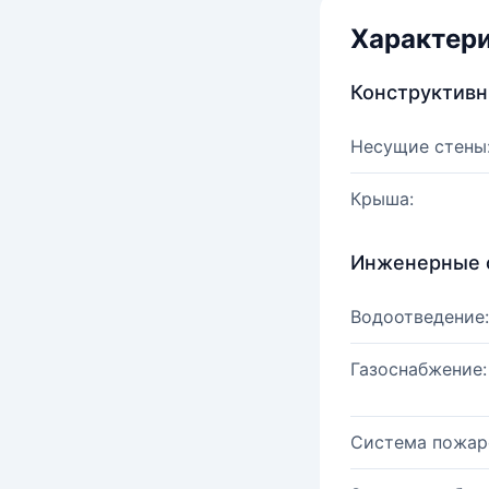
Характер
Конструктив
Несущие стены
Крыша:
Инженерные 
Водоотведение:
Газоснабжение:
Система пожар