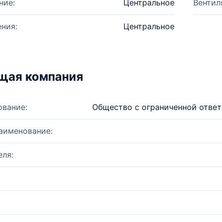
ние:
Центральное
Вентил
ния:
Центральное
щая компания
ование:
Общество с ограниченной отве
аименование:
ля: