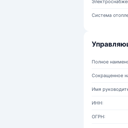
Электроснабже
Система отопле
Управляю
Полное наимен
Сокращенное н
Имя руководите
ИНН:
ОГРН: