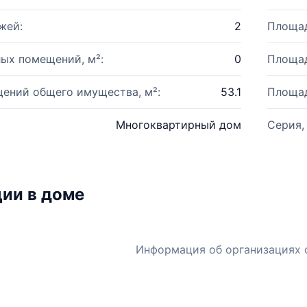
жей:
2
Площад
ых помещений, м²:
0
Площад
ений общего имущества, м²:
53.1
Площад
Многоквартирный дом
Серия,
ии в доме
Информация об организациях 