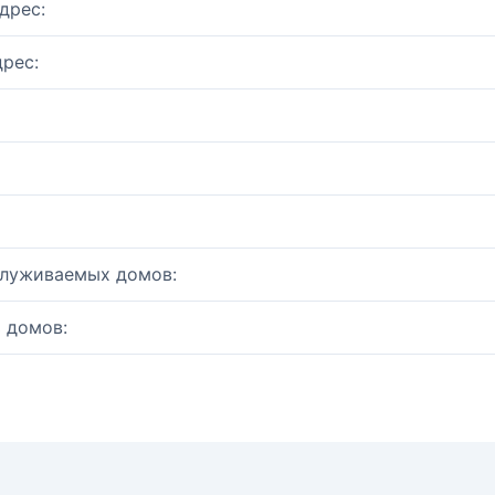
дрес:
рес:
служиваемых домов:
 домов: