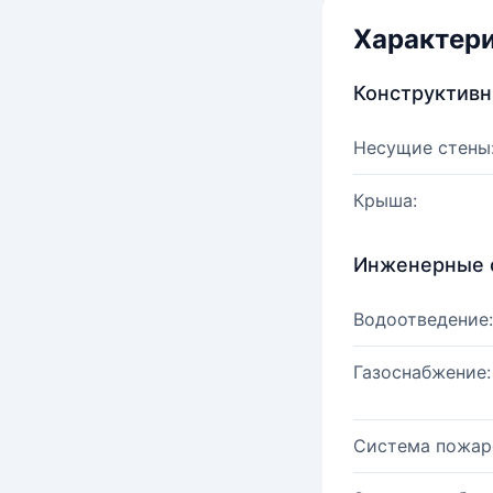
Характер
Конструктив
Несущие стены
Крыша:
Инженерные 
Водоотведение:
Газоснабжение:
Система пожар