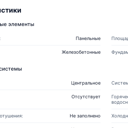
истики
ные элементы
:
Панельные
Площад
Железобетонные
Фундам
системы
Центральное
Систем
Отсутствует
Горяче
водосн
отушения:
Не заполнено
Холодн