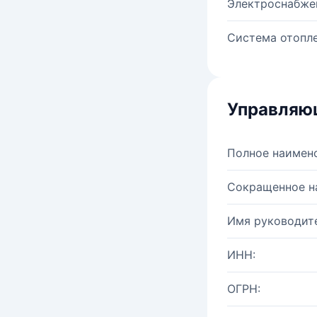
Электроснабже
Система отопле
Управляю
Полное наимен
Сокращенное н
Имя руководите
ИНН:
ОГРН: