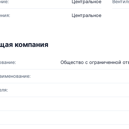
ние:
Центральное
Вентил
ния:
Центральное
щая компания
ование:
Общество с ограниченной от
аименование:
ля: