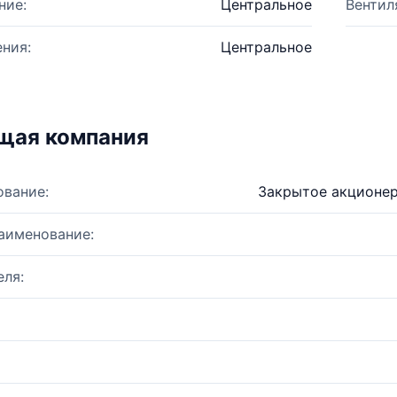
ние:
Центральное
Вентил
ния:
Центральное
щая компания
ование:
Закрытое акционе
аименование:
ля: