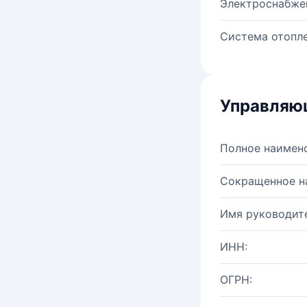
Электроснабже
Система отопле
Управляю
Полное наимен
Сокращенное н
Имя руководите
ИНН:
ОГРН: