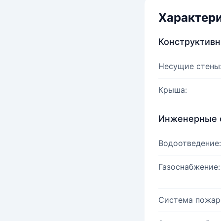
Характер
Конструктив
Несущие стены
Крыша:
Инженерные 
Водоотведение:
Газоснабжение:
Система пожар