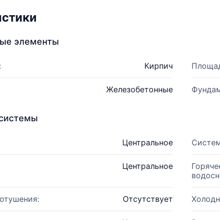
истики
ные элементы
:
Кирпич
Площад
Железобетонные
Фундам
системы
Центральное
Систем
Центральное
Горяче
водосн
отушения:
Отсутствует
Холодн