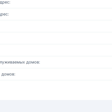
дрес:
рес:
служиваемых домов:
 домов: