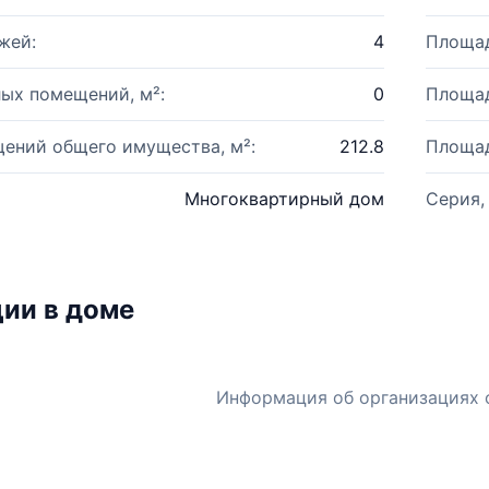
жей:
4
Площад
ых помещений, м²:
0
Площад
ений общего имущества, м²:
212.8
Площад
Многоквартирный дом
Серия,
ии в доме
Информация об организациях 