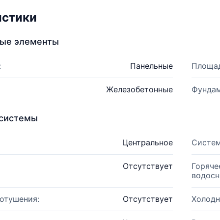
истики
ные элементы
:
Панельные
Площад
Железобетонные
Фундам
системы
Центральное
Систем
Отсутствует
Горяче
водосн
отушения:
Отсутствует
Холодн