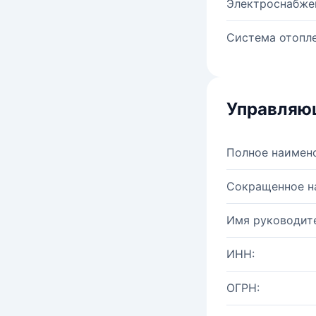
Электроснабже
Система отопле
Управляю
Полное наимен
Сокращенное н
Имя руководите
ИНН:
ОГРН: