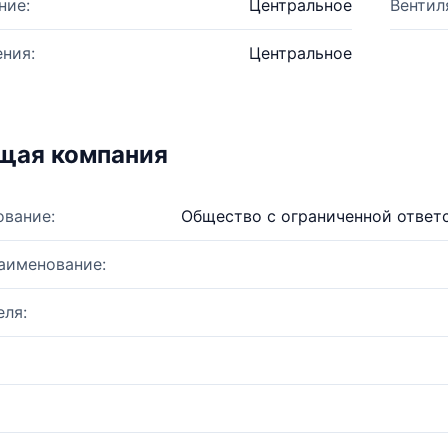
ние:
Центральное
Вентил
ния:
Центральное
щая компания
ование:
Общество с ограниченной ответ
аименование:
ля: