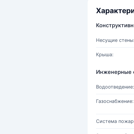
Характер
Конструктив
Несущие стены
Крыша:
Инженерные 
Водоотведение:
Газоснабжение:
Система пожар