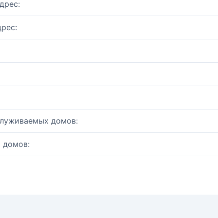
дрес:
рес:
служиваемых домов:
 домов: