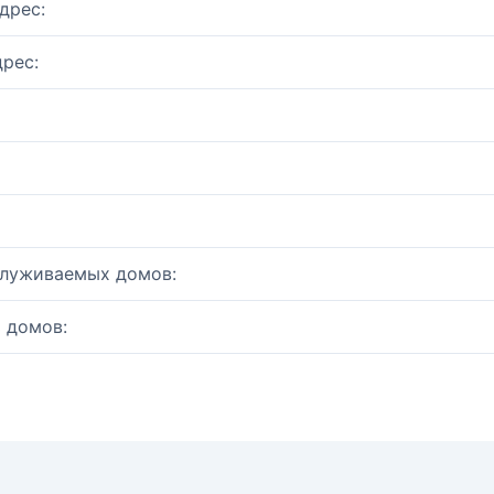
дрес:
рес:
служиваемых домов:
 домов: