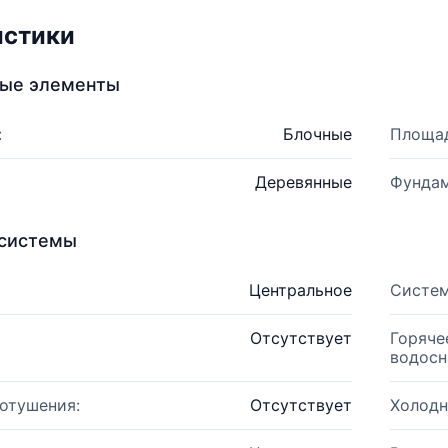
истики
ные элементы
:
Блочные
Площад
Деревянные
Фундам
системы
Центральное
Систем
Отсутствует
Горяче
водосн
отушения:
Отсутствует
Холодн