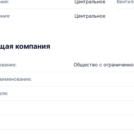
ние:
Центральное
Вентил
ния:
Центральное
щая компания
ование:
Общество с ограниченно
аименование:
ля: