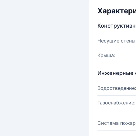
Характер
Конструктив
Несущие стены
Крыша:
Инженерные 
Водоотведение:
Газоснабжение:
Система пожар