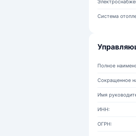
Электроснабже
Система отопле
Управляю
Полное наимен
Сокращенное н
Имя руководите
ИНН:
ОГРН: