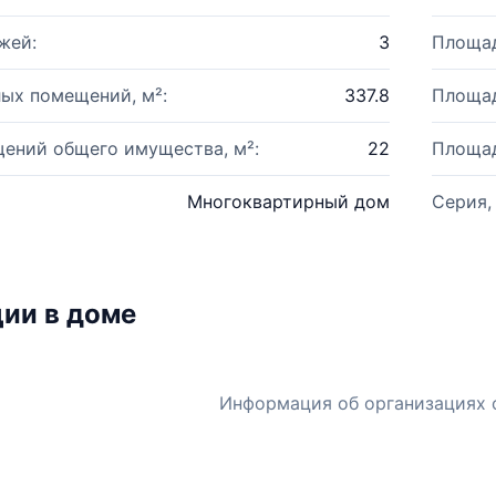
жей:
3
Площад
ых помещений, м²:
337.8
Площад
ений общего имущества, м²:
22
Площад
Многоквартирный дом
Серия,
ии в доме
Информация об организациях 