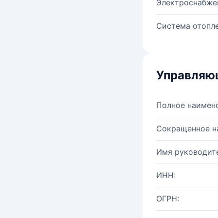
Электроснабже
Система отопле
Управляю
Полное наимен
Сокращенное н
Имя руководите
ИНН:
ОГРН: