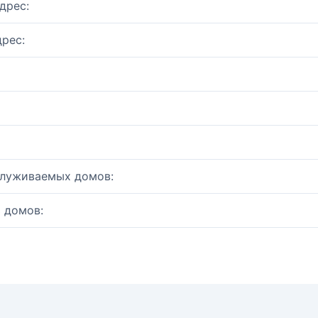
дрес:
рес:
служиваемых домов:
 домов: