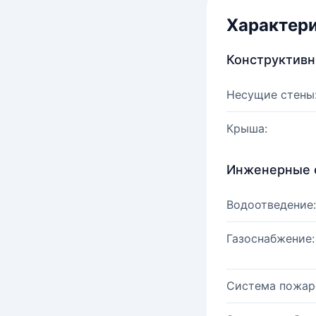
Характер
Конструктив
Несущие стены
Крыша:
Инженерные 
Водоотведение:
Газоснабжение:
Система пожар