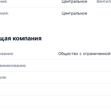
ние:
Центральное
Вентил
ния:
Центральное
щая компания
ование:
Общество с ограниченной
аименование:
ля: