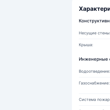
Характер
Конструктив
Несущие стены
Крыша:
Инженерные 
Водоотведение:
Газоснабжение:
Система пожар