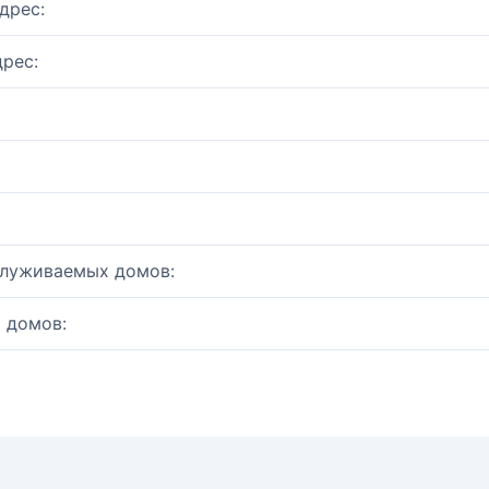
дрес:
рес:
служиваемых домов:
 домов: