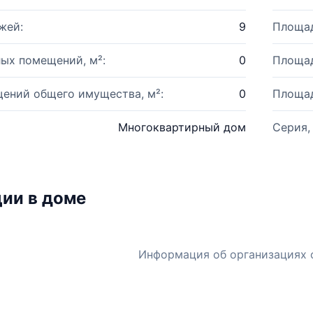
жей:
9
Площад
ых помещений, м²:
0
Площад
ений общего имущества, м²:
0
Площад
Многоквартирный дом
Серия,
ии в доме
Информация об организациях 