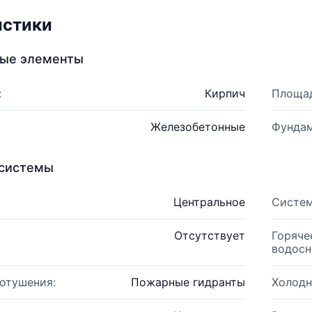
истики
ные элементы
:
Кирпич
Площад
Железобетонные
Фундам
системы
Центральное
Систем
Отсутствует
Горяче
водосн
отушения:
Пожарные гидранты
Холодн