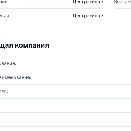
ние:
Центральное
Вентил
ния:
Центральное
щая компания
ование:
аименование:
ля: