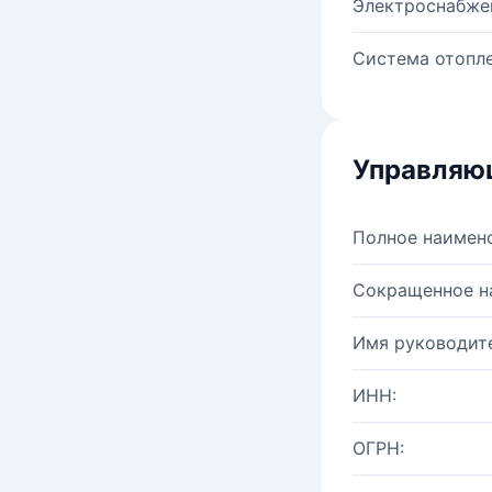
Электроснабже
Система отопле
Управляю
Полное наимен
Сокращенное н
Имя руководите
ИНН:
ОГРН: