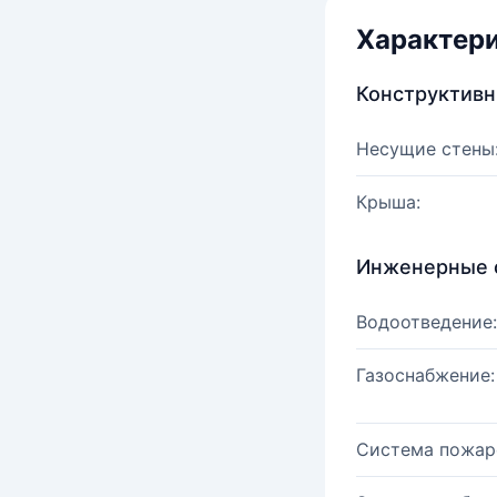
Характер
Конструктив
Несущие стены
Крыша:
Инженерные 
Водоотведение:
Газоснабжение:
Система пожар