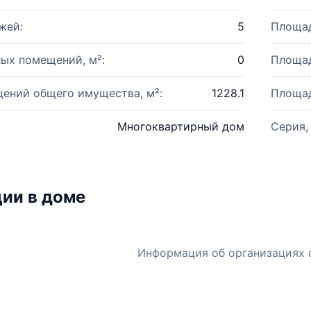
жей:
5
Площад
ых помещений, м²:
0
Площад
ений общего имущества, м²:
1228.1
Площад
Многоквартирный дом
Серия,
ии в доме
Информация об организациях 