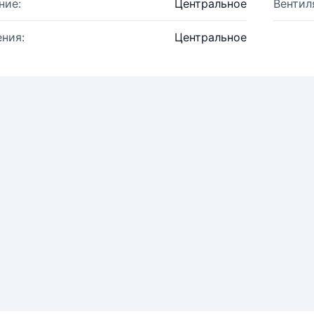
ние:
Центральное
Вентил
ния:
Центральное