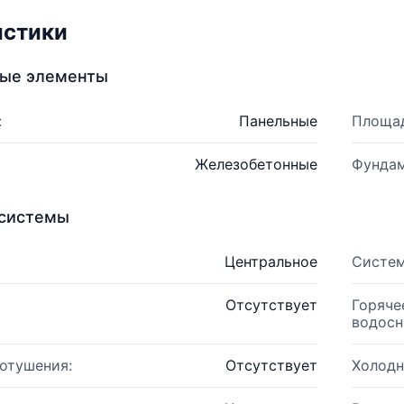
истики
ные элементы
:
Панельные
Площад
Железобетонные
Фундам
системы
Центральное
Систем
Отсутствует
Горяче
водосн
отушения:
Отсутствует
Холодн