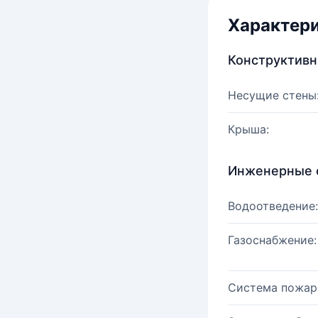
Характер
Конструктив
Несущие стены
Крыша:
Инженерные 
Водоотведение:
Газоснабжение:
Система пожар