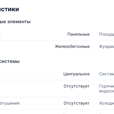
истики
ные элементы
:
Панельные
Площад
Железобетонные
Фундам
системы
Центральное
Систем
Отсутствует
Горяче
водосн
отушения:
Отсутствует
Холодн