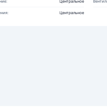
ние:
Центральное
Вентил
ния:
Центральное