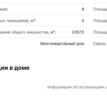
жей:
9
Площад
ых помещений, м²:
0
Площад
ений общего имущества, м²:
2267.5
Площад
Многоквартирный дом
Серия,
ии в доме
Информация об организациях 