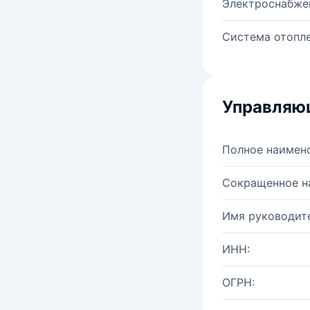
Электроснабже
Система отопле
Управляю
Полное наимен
Сокращенное н
Имя руководите
ИНН:
ОГРН: