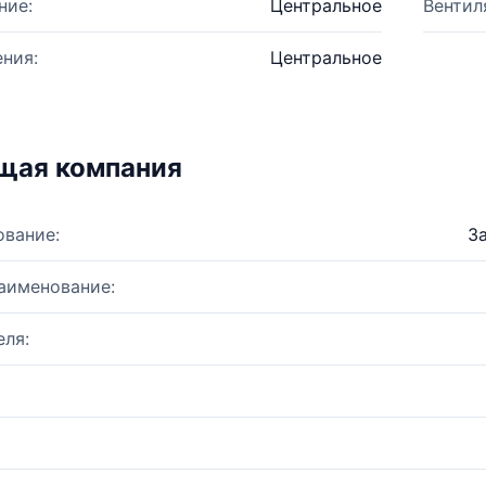
ние:
Центральное
Вентил
ния:
Центральное
щая компания
ование:
З
аименование:
ля: