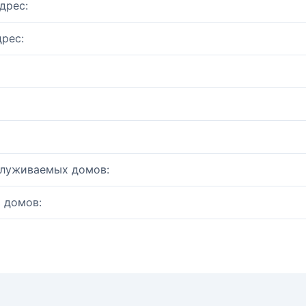
дрес:
рес:
служиваемых домов:
 домов: