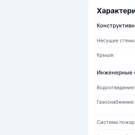
Характер
Конструктив
Несущие стены
Крыша:
Инженерные 
Водоотведение:
Газоснабжение:
Система пожар