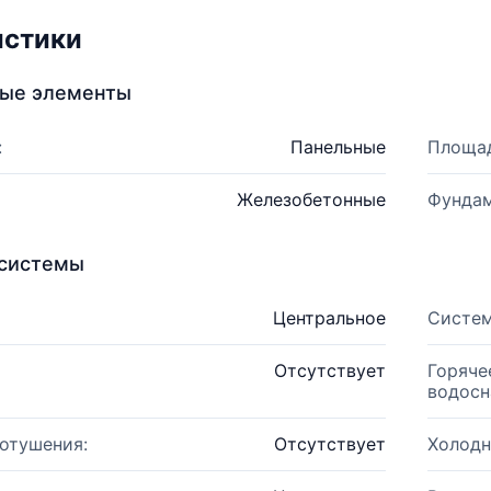
истики
ные элементы
:
Панельные
Площад
Железобетонные
Фундам
системы
Центральное
Систем
Отсутствует
Горяче
водосн
отушения:
Отсутствует
Холодн