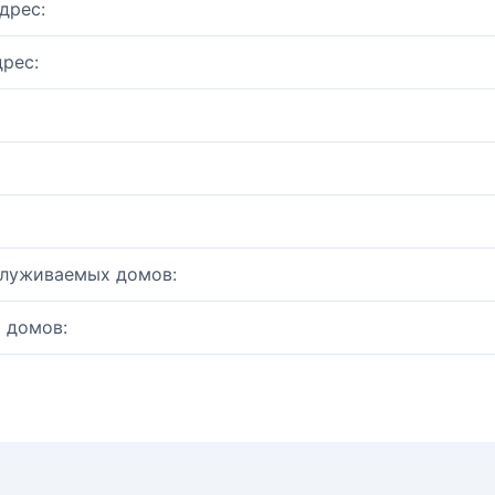
дрес:
рес:
служиваемых домов:
 домов: