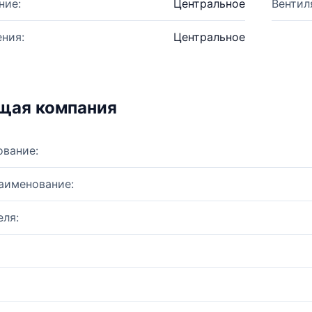
ние:
Центральное
Вентил
ния:
Центральное
щая компания
ование:
аименование:
ля: