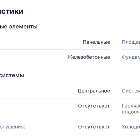
истики
ные элементы
:
Панельные
Площад
Железобетонные
Фундам
системы
Центральное
Систем
Отсутствует
Горяче
водосн
отушения:
Отсутствует
Холодн