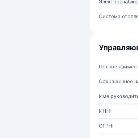
Электроснабже
Система отопле
Управляю
Полное наимен
Сокращенное н
Имя руководите
ИНН:
ОГРН: