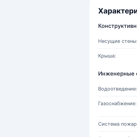
Характер
Конструктив
Несущие стены
Крыша:
Инженерные 
Водоотведение:
Газоснабжение:
Система пожар