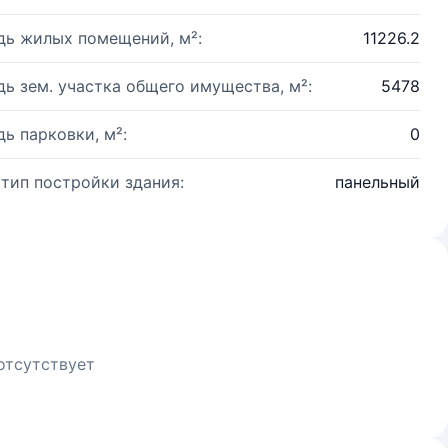
ь жилых помещений, м²:
11226.2
ь зем. участка общего имущества, м²:
5478
ь парковки, м²:
0
 тип постройки здания:
панельный
отсутствует