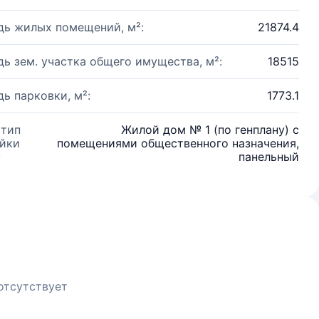
ь жилых помещений, м²:
21874.4
ь зем. участка общего имущества, м²:
18515
ь парковки, м²:
1773.1
 тип
Жилой дом № 1 (по генплану) с
йки
помещениями общественного назначения,
:
панельный
отсутствует