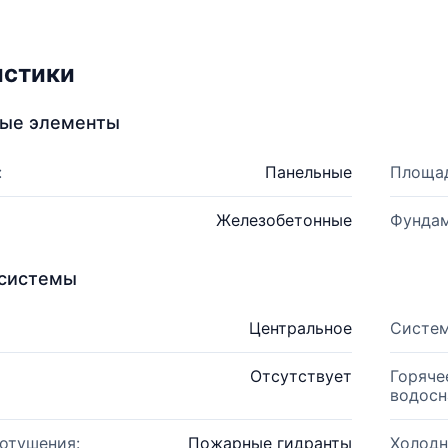
истики
ные элементы
:
Панельные
Площад
Железобетонные
Фундам
системы
Центральное
Систем
Отсутствует
Горяче
водосн
отушения:
Пожарные гидранты
Холодн