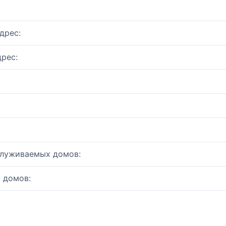
дрес:
рес:
служиваемых домов:
 домов: