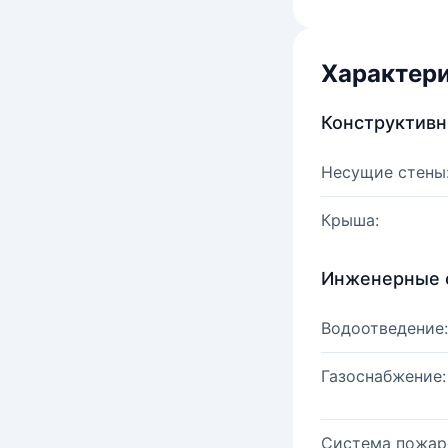
Характер
Конструктив
Несущие стены
Крыша:
Инженерные 
Водоотведение:
Газоснабжение:
Система пожар