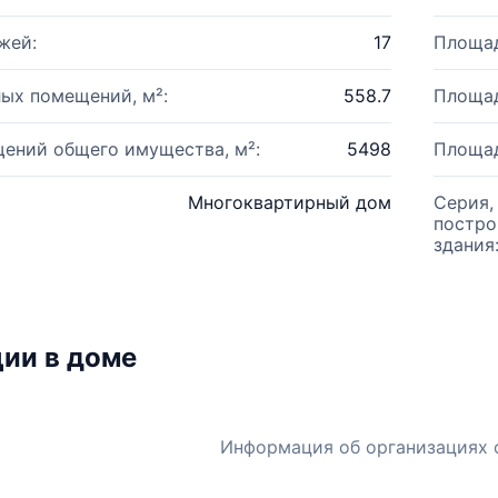
жей:
17
Площад
ых помещений, м²:
558.7
Площад
ений общего имущества, м²:
5498
Площад
Многоквартирный дом
Серия,
постро
здания
ии в доме
Информация об организациях 