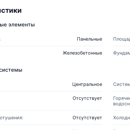
истики
ные элементы
:
Панельные
Площад
Железобетонные
Фундам
системы
Центральное
Систем
Отсутствует
Горяче
водосн
отушения:
Отсутствует
Холодн