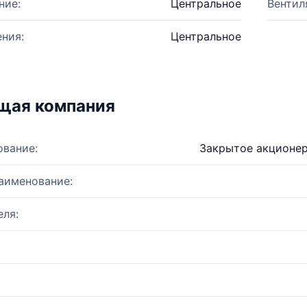
ние:
Центральное
Вентил
ния:
Центральное
щая компания
ование:
Закрытое акционе
аименование:
ля: