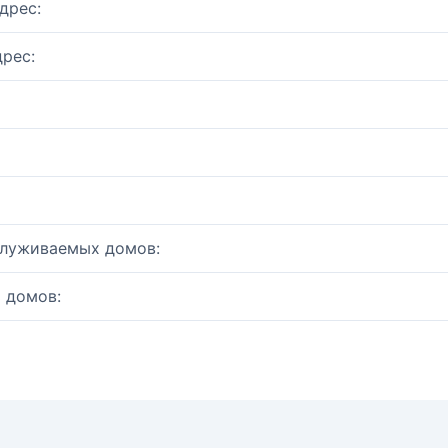
дрес:
рес:
служиваемых домов:
 домов: