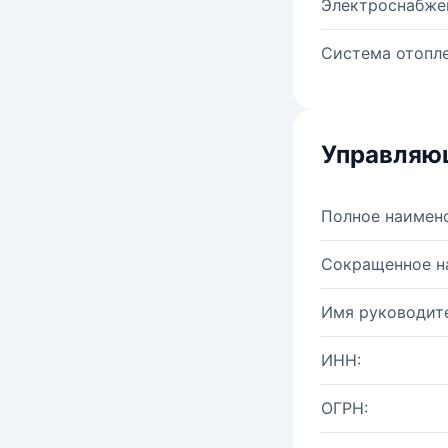
Электроснабже
Система отопле
Управляю
Полное наимен
Сокращенное н
Имя руководите
ИНН:
ОГРН: