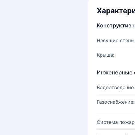
Характер
Конструктив
Несущие стены
Крыша:
Инженерные 
Водоотведение:
Газоснабжение:
Система пожар